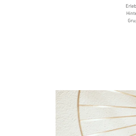
Erle
Hint
Gru