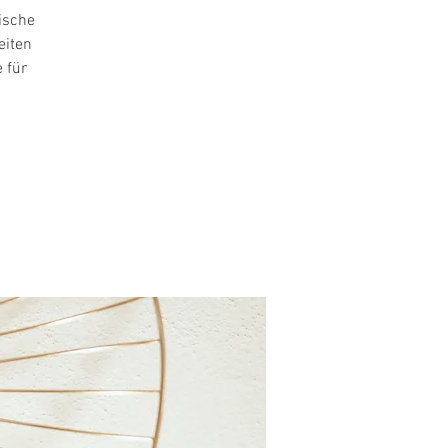
ische
eiten
 für