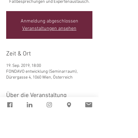
Anmeldung abgeschlossen
Veranstaltungen ansehen
Zeit & Ort
19. Sep. 2019, 18:00
FONDAVO entwicklung (Seminarraum),
Dürergasse 4, 1060 Wien, Österreich
Über die Veranstaltung
Für FONDAVO Team-Mitglieder kostenfrei 
inkludiert, für interessierte 
PsychotherapeutInnen (auch iAuS) € 45,-.
Die Zeiten lassen sich auf die Ausbildung 
anrechnen (4 Einheiten).