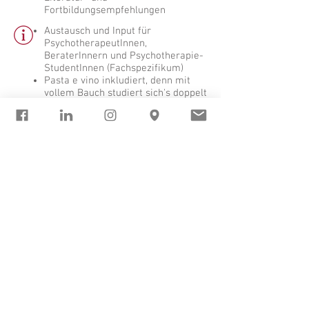
Fortbildungsempfehlungen
Austausch und Input für
PsychotherapeutInnen,
BeraterInnern und Psychotherapie-
StudentInnen (Fachspezifikum)
Pasta e vino inkludiert, denn mit
vollem Bauch studiert sich's doppelt
gern
+++ AKTION -
FONDAVO-plus-1
+++
Eintritt als Gast eines teilnehmenden
FONDAVO-Experten € 0,-
Deine Investition:
Eintritt € 45,-
Eintritt für Studierende € 25,-
(Fachspezifikum)
Eintritt für FONDAVO Team € 0,-
Anmeldung bei FONDAVO
unter
willkommen@fondavo.com
Begrenzte Teilnehmerzahl