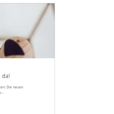
 da!
ten: Die neuen
..