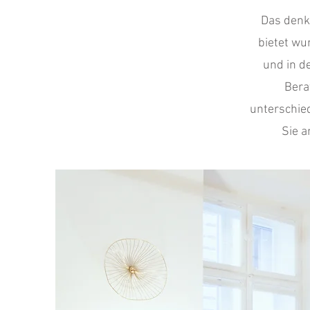
Das denk
bietet wu
und in d
Bera
unterschied
Sie a