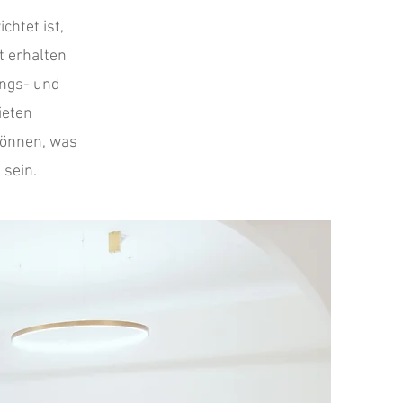
htet ist,
t erhalten
ungs- und
ieten
können, was
 sein.