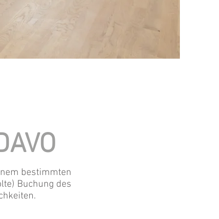
DAVO
 einem bestimmten
olte) Buchung des
chkeiten.