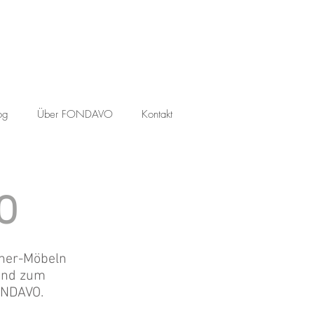
og
Über FONDAVO
Kontakt
O
gner-Möbeln
 und zum
ONDAVO.