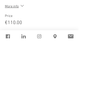
More info
Price
€110.00
Sale ended
Ticket type
Teilnahme als RepräsentantIn
Price
€30.00
Sale ended
Ticket type
Teilnahme für PraktikantInnen