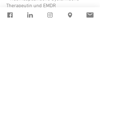
Therapeutin und EMDR
- Dialogische Begleitung von
Systemaufstellungen
- Dipl. Lebens- und Sozialberaterin
- NLP-Trainer-Ausbildung, zertifiziert
nach DVNLP
- Zertifizierter Wirtschaftscoach
- Ausgebildete Mediatorin
- Unternehmensberaterin (Pantalacon
Unternehmensberatung) mit 20-jähriger
internationaler Beratungserfahrung
- Lehrbeauftragung FH St. Pölten
- FH-Studium Mag.(FH) "Europäische
Wirtschaft und Unternehmensführung",
Wien
Terminvereinbarungen