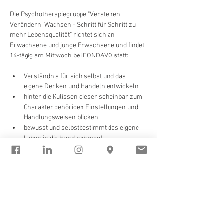
Die Psychotherapiegruppe "Verstehen, 
Verändern, Wachsen - Schritt für Schritt zu 
mehr Lebensqualität" richtet sich an 
Erwachsene und junge Erwachsene und findet 
14-tägig am Mittwoch bei FONDAVO statt:
Verständnis für sich selbst und das 
eigene Denken und Handeln entwickeln,
hinter die Kulissen dieser scheinbar zum 
Charakter gehörigen Einstellungen und 
Handlungsweisen blicken,
bewusst und selbstbestimmt das eigene 
Leben in die Hand nehmen!
Die Gruppe ermöglicht es, neue Perspektiven 
und Sichtweisen einzunehmen, die in dieser 
Form im Einzel-Setting nicht möglich sind. Die 
Auseinandersetzung mit den eigenen Themen 
gemeinsam 
mit anderen Menschen führt 
oftmals zu neuen Erkenntnissen - schon allein 