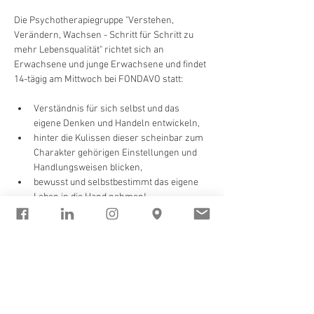
Die Psychotherapiegruppe "Verstehen, 
Verändern, Wachsen - Schritt für Schritt zu 
mehr Lebensqualität" richtet sich an 
Erwachsene und junge Erwachsene und findet 
14-tägig am Mittwoch bei FONDAVO statt:
Verständnis für sich selbst und das 
eigene Denken und Handeln entwickeln,
hinter die Kulissen dieser scheinbar zum 
Charakter gehörigen Einstellungen und 
Handlungsweisen blicken,
bewusst und selbstbestimmt das eigene 
Leben in die Hand nehmen!
Die Gruppe ermöglicht es, neue Perspektiven 
und Sichtweisen einzunehmen, die in dieser 
Form im Einzel-Setting nicht möglich sind. Die 
Auseinandersetzung mit den eigenen Themen 
gemeinsam 
mit anderen Menschen führt 
oftmals zu neuen Erkenntnissen - schon allein 