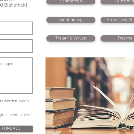
Schmerzen
Selbsthilf
O Bibliothek!
Sinnfindung
Stressbewält
Trauer & Verlust
Trauma
ert werden, wenn
keiten informiert
u FONDAVO