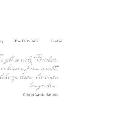
og
Über FONDAVO
Kontakt
s gibt so viele Bücher,
s es keinen Sinn macht,
lche zu lesen,
die einen
langweilen.
Gabriel García Márquez