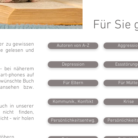
Für Sie 
her zu gewissen
Autoren von A-Z
Aggressio
ie gelesen und
Depression
Essstörung
 - bei näherem
art-phones auf
ewünschte Buch
Für Eltern
Für Mütte
 ansehen bzw.
Kommunik., Konflikt
Krise
uch in unserer
nicht finden,
icht - wir holen
Persönlichkeitsentwg.
Persönlichkeits
töbern