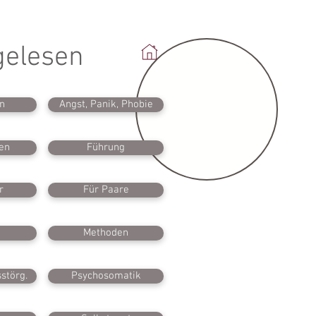
gelesen
n
Angst, Panik, Phobie
en
Führung
r
Für Paare
Methoden
störg.
Psychosomatik