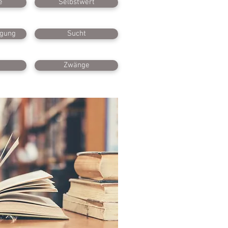
e
Selbstwert
igung
Sucht
Zwänge