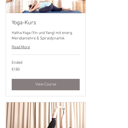
Yoga-Kurs
Hatha-Yoga (Yin und Yang) mit energ.
Meridianlehre & Spiraldynamik
Read More
Ended
180
€180
euros
View Course