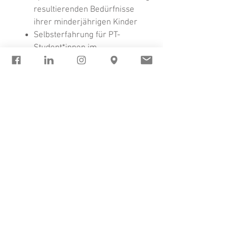
resultierenden Bedürfnisse
ihrer minderjährigen Kinder
Selbsterfahrung für PT-
Student*innen im
Propädeutikum
Hintergrund
Psychotherapeutin (Systemische
Psychotherapie)
Beraterin
Pädagogin
www.systemische-praxis-binder.at
Mittwoch
13.00 - 18.00
Uhr
+43 (0) 680 32 44 203
office@systemische-praxis-binder.at