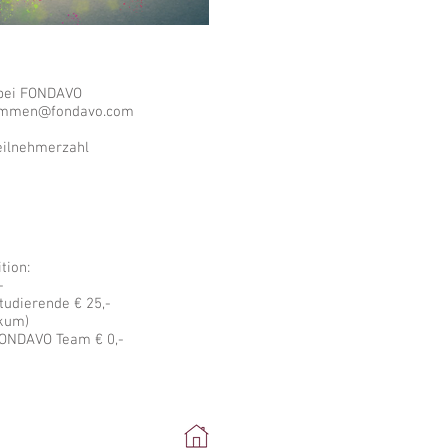
bei FONDAVO
ommen@fondavo.com
eilnehmerzahl
TION -
FONDAVO-plus-1
+++
als Gast eines teilnehmenden
NDAVO-Experten € 0,-
tion:
-
Studierende € 25,-
ikum)
 FONDAVO Team € 0,-