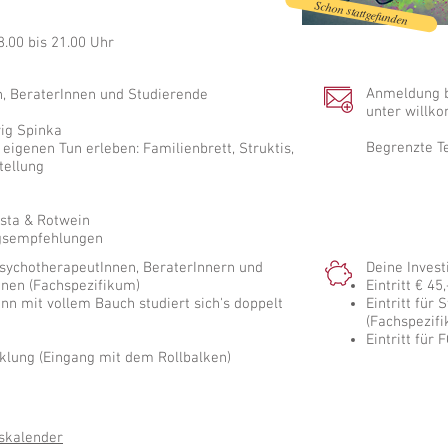
Schon stattgefunden
8.00 bis 21.00 Uhr
Anmeldung 
, BeraterInnen und Studierende
unter
willk
vig Spinka
Begrenzte T
igenen Tun erleben: Familienbrett, Struktis,
tellung
+++ AK
Eintritt 
FO
sta & Rotwein
ngsempfehlungen
PsychotherapeutInnen, BeraterInnern und
Deine Investi
nen (Fachspezifikum)
Eintritt € 45,
enn mit vollem Bauch studiert sich's doppelt
Eintritt für 
(Fachspezif
Eintritt für
lung (Eingang mit dem Rollbalken)
skalender