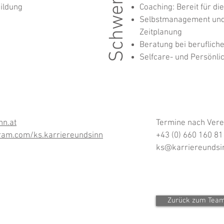
Schwerpunkte
ildung
Coaching: Bereit für di
Selbstmanagement und 
Zeitplanung
Beratung bei beruflich
Selfcare- und Persönli
nn.at
Termine nach Ver
ram.com/ks.karriereundsinn
+43 (0) 660 160 81
ks@karriereundsin
Zurück zum Tea