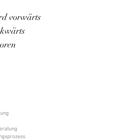
rd vorwärts
ckwärts
Soren
rung
beratung
ngsprozess