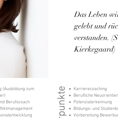
Das Leben wi
gelebt und rü
verstanden. (
Kierkegaard)
g (Ausbildung zum
Karrierecoaching
er)
Berufliche Neuorientie
 und Berufscoach
Potenzialerkennung
nfliktmanagement
Bildungs- und Studien
onalentwicklung
Vorbereitung Bewerbu