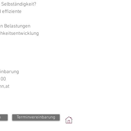
e Selbständigkeit?
effiziente
en Belastungen
chkeitsentwicklung
einbarung
 00
n,at
m
Terminvereinbarung