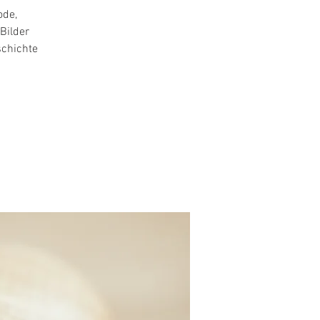
ode,
Bilder
schichte