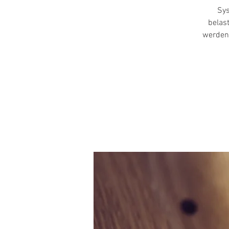
Sys
belas
werden 