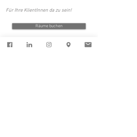
Für Ihre KlientInnen da zu sein!
Räume buchen
FONDAVO Specials
Informieren Sie sich zu den
FONDAVO Specials!
Weil FONDAVO eben doch ein
bisschen anders ist...