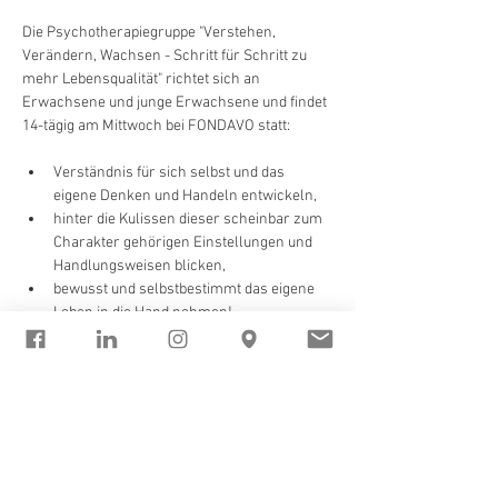
Die Psychotherapiegruppe "Verstehen, 
Verändern, Wachsen - Schritt für Schritt zu 
mehr Lebensqualität" richtet sich an 
Erwachsene und junge Erwachsene und findet 
14-tägig am Mittwoch bei FONDAVO statt:
Verständnis für sich selbst und das 
eigene Denken und Handeln entwickeln,
hinter die Kulissen dieser scheinbar zum 
Charakter gehörigen Einstellungen und 
Handlungsweisen blicken,
bewusst und selbstbestimmt das eigene 
Leben in die Hand nehmen!
Die Gruppe ermöglicht es, neue Perspektiven 
und Sichtweisen einzunehmen, die in dieser 
Form im Einzel-Setting nicht möglich sind. Die 
Auseinandersetzung mit den eigenen Themen 
gemeinsam 
mit anderen Menschen führt 
oftmals zu neuen Erkenntnissen - schon allein 