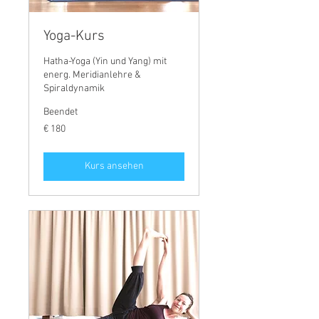
Yoga-Kurs
Hatha-Yoga (Yin und Yang) mit
energ. Meridianlehre &
Spiraldynamik
Beendet
180
€ 180
Euro
Kurs ansehen