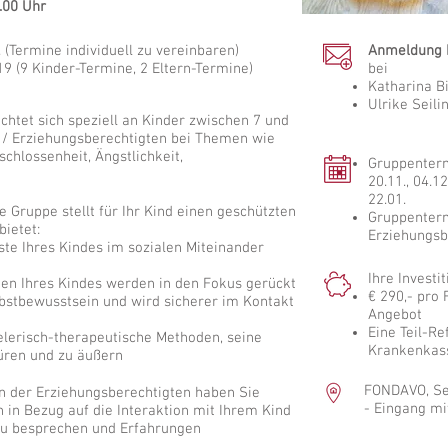
8.00 Uhr
 (Termine individuell zu vereinbaren)
Anmeldung bi
9 (9 Kinder-Termine, 2 Eltern-Termine)
bei
Katharina B
Ulrike Seili
chtet sich speziell an Kinder zwischen 7 und
n / Erziehungsberechtigten bei Themen wie
schlossenheit, Ängstlichkeit,
Gruppentermi
20.11., 04.12
22.01.
e Gruppe stellt für Ihr Kind einen geschützten
Gruppenterm
bietet:
Erziehungsbe
e Ihres Kindes im sozialen Miteinander
Ihre Investit
en Ihres Kindes werden in den Fokus gerückt
€ 290,- pro
lbstbewusstsein und wird sicherer im Kontakt
Angebot
Eine Teil-Re
ielerisch-therapeutische Methoden, seine
Krankenkass
üren und zu äußern
FONDAVO, Se
n der Erziehungsberechtigten haben Sie
- Eingang mi
n in Bezug auf die Interaktion mit Ihrem Kind
zu besprechen und Erfahrungen