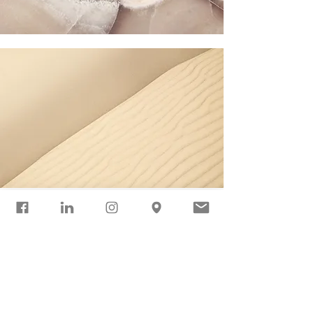
Abschnittstitel
Jede Website hat ihre eigene
Geschichte, erzähle Besuchern deine