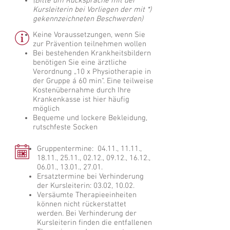
(Bitte um Rücksprache mit der
Kursleiterin bei Vorliegen der mit *)
gekennzeichneten Beschwerden)
Keine Voraussetzungen, wenn Sie
zur Prävention teilnehmen wollen
Bei bestehenden Krankheitsbildern
benötigen Sie eine ärztliche
Verordnung „10 x Physiotherapie in
der Gruppe á 60 min“. Eine teilweise
Kostenübernahme durch Ihre
Krankenkasse ist hier häufig
möglich
Bequeme und lockere Bekleidung,
rutschfeste Socken
Gruppentermine: 04.11., 11.11.,
18.11., 25.11., 02.12., 09.12., 16.12.,
06.01., 13.01., 27.01.
Ersatztermine bei Verhinderung
der Kursleiterin: 03.02, 10.02.
Versäumte Therapieeinheiten
können nicht rückerstattet
werden. Bei Verhinderung der
Kursleiterin finden die entfallenen