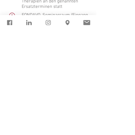
Therapien an den genannten
Ersatzterminen statt
FONDAVO, Seminarraum (Eingang
Entwicklung - Eingang mit dem
Rollbalken)​
Umkleidemöglichkeit vorhanden
Versperrbare Garderobenkästchen
vorhanden
Duschen leider nein
Ihre Investition:
€ 200,- für den gesamten Kurs (10
Termine über 3 Monate)
Bei ärztlicher Verordnung besteht
die Möglichkeit einer (teilweisen)
Kostenübernahme - bitte
erkundigen Sie sich bei Ihrer
Krankenkasse
Bezahlung der gesamten
Kurskosten bis 2 Wochen vor
Kursbeginn per Überweisung (die
Teilnahme ist nur nach erfolgter
Bezahlung möglich)
Anmeldung bei Johanna