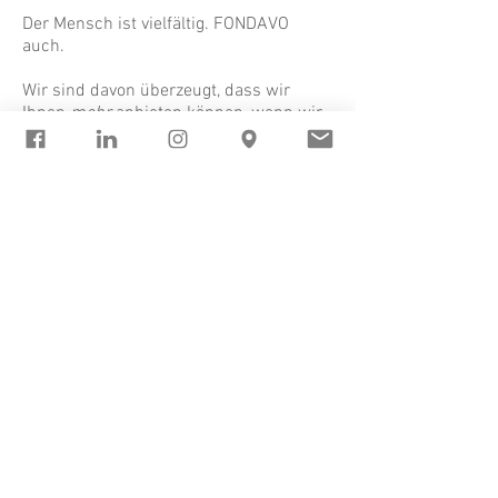
Der Mensch ist vielfältig. FONDAVO
auch.
Wir sind davon überzeugt, dass wir
Ihnen
mehr
anbieten können, wenn wir
mehr
tun. Wir glauben daran, dass
Körper, Geist & Seele gleichwertig sind,
und so arbeiten wir auch.
In unserem Team arbeiten wir
interdisziplinär und betrachten Ihr
Anliegen von verschiedenen Seiten.
Profitieren Sie von unserem
umfassenden Zugang!
Zu den FONDAVO Disziplinen