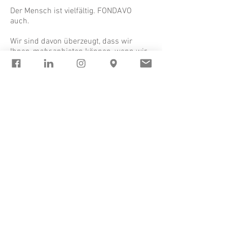
Der Mensch ist vielfältig. FONDAVO
auch.
Wir sind davon überzeugt, dass wir
Ihnen
mehr
anbieten können, wenn wir
mehr
tun. Wir glauben daran, dass
Körper, Geist & Seele gleichwertig sind,
und so arbeiten wir auch.
In unserem Team arbeiten wir
interdisziplinär und betrachten Ihr
Anliegen von verschiedenen Seiten.
Profitieren Sie von unserem
umfassenden Zugang!
Zu den FONDAVO Disziplinen