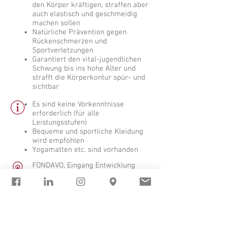
den Körper kräftigen, straffen aber
auch elastisch und geschmeidig
machen sollen
Natürliche Prävention gegen
Rückenschmerzen und
Sportverletzungen
Garantiert den vital-jugendlichen
Schwung bis ins hohe Alter und
strafft die Körperkontur spür- und
sichtbar
Es sind keine Vorkenntnisse
erforderlich (für alle
Leistungsstufen)
Bequeme und sportliche Kleidung
wird empfohlen
Yogamatten etc. sind vorhanden
FONDAVO, Eingang Entwicklung
(Eingang mit dem Rollbalken)
Umkleidemöglichkeit vorhanden
Versperrbare Garderobenkästchen
vorhanden
Duschen leider nein