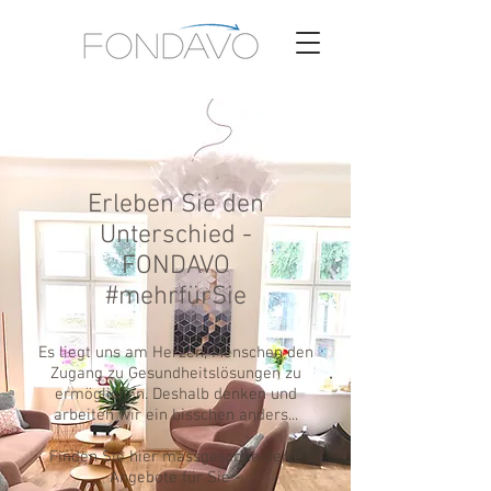
Erleben Sie den
Unterschied -
FONDAVO
#mehrfürSie
Es liegt uns am Herzen, Menschen den
Zugang zu Gesundheitslösungen zu
ermöglichen. Deshalb denken und
arbeiten wir ein bisschen anders...
Finden Sie hier massgeschneiderte
Angebote für Sie -